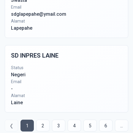
Swasta
Email
sdglapepahe@ymail.com
Alamat
Lapepahe
SD INPRES LAINE
Status
Negeri
Email
-
Alamat
Laine
❮
1
2
3
4
5
6
...