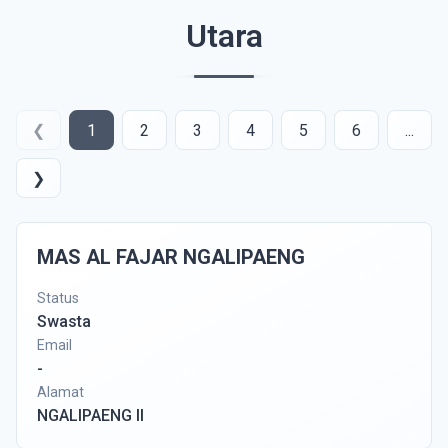
Utara
❮
1
2
3
4
5
6
...
❯
MAS AL FAJAR NGALIPAENG
Status
Swasta
Email
-
Alamat
NGALIPAENG II