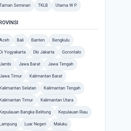
Taman Seminari
TKLB
Utama W P
ROVINSI
Aceh
Bali
Banten
Bengkulu
Di Yogyakarta
Dki Jakarta
Gorontalo
Jambi
Jawa Barat
Jawa Tengah
Jawa Timur
Kalimantan Barat
Kalimantan Selatan
Kalimantan Tengah
Kalimantan Timur
Kalimantan Utara
Kepulauan Bangka Belitung
Kepulauan Riau
Lampung
Luar Negeri
Maluku