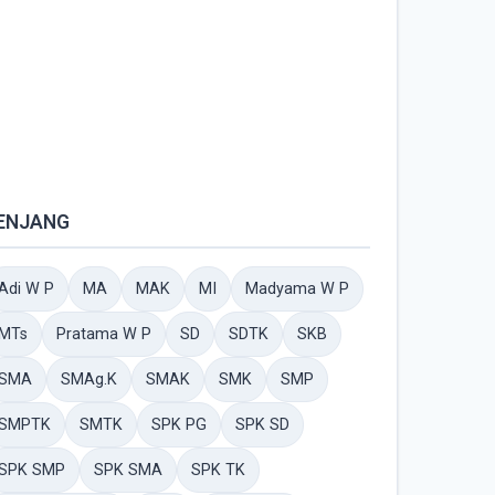
ENJANG
Adi W P
MA
MAK
MI
Madyama W P
MTs
Pratama W P
SD
SDTK
SKB
SMA
SMAg.K
SMAK
SMK
SMP
SMPTK
SMTK
SPK PG
SPK SD
SPK SMP
SPK SMA
SPK TK