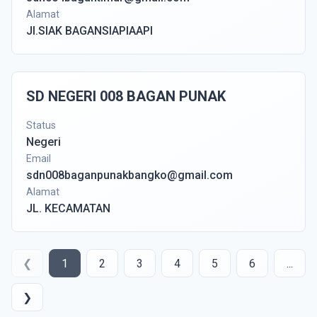
Alamat
Jl.SIAK BAGANSIAPIAAPI
SD NEGERI 008 BAGAN PUNAK
Status
Negeri
Email
sdn008baganpunakbangko@gmail.com
Alamat
JL. KECAMATAN
❮
1
2
3
4
5
6
...
❯