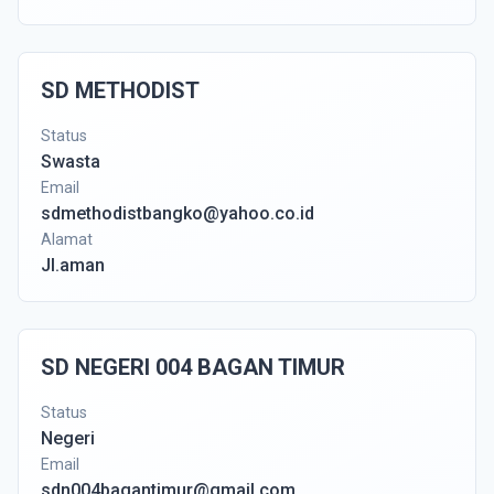
SD METHODIST
Status
Swasta
Email
sdmethodistbangko@yahoo.co.id
Alamat
Jl.aman
SD NEGERI 004 BAGAN TIMUR
Status
Negeri
Email
sdn004bagantimur@gmail.com