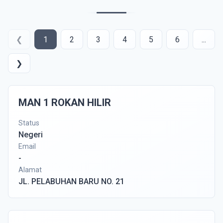
❮
1
2
3
4
5
6
...
❯
MAN 1 ROKAN HILIR
Status
Negeri
Email
-
Alamat
JL. PELABUHAN BARU NO. 21