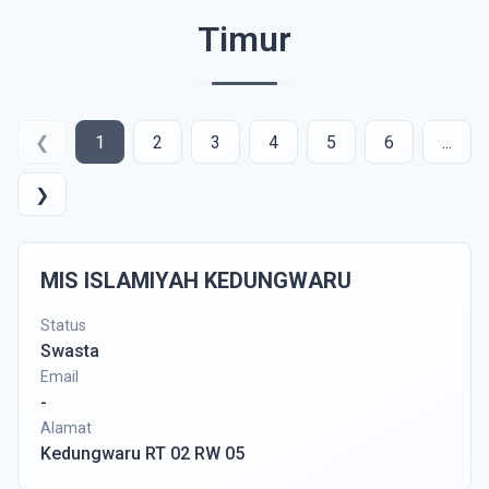
Timur
❮
1
2
3
4
5
6
...
❯
MIS ISLAMIYAH KEDUNGWARU
Status
Swasta
Email
-
Alamat
Kedungwaru RT 02 RW 05