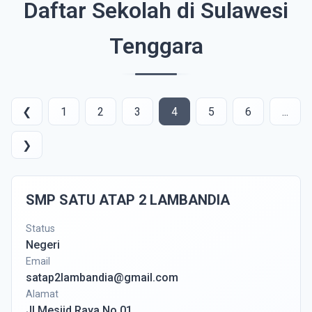
Daftar Sekolah di Sulawesi
Tenggara
❮
1
2
3
4
5
6
...
❯
SMP SATU ATAP 2 LAMBANDIA
Status
Negeri
Email
satap2lambandia@gmail.com
Alamat
Jl.Mesjid Raya No.01