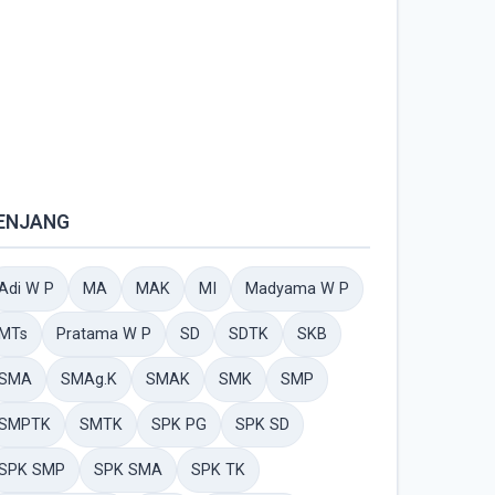
ENJANG
Adi W P
MA
MAK
MI
Madyama W P
MTs
Pratama W P
SD
SDTK
SKB
SMA
SMAg.K
SMAK
SMK
SMP
SMPTK
SMTK
SPK PG
SPK SD
SPK SMP
SPK SMA
SPK TK