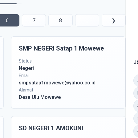
6
7
8
...
❯
SMP NEGERI Satap 1 Mowewe
Status
J
Negeri
Email
smpsatap1mowewe@yahoo.co.id
Alamat
Desa Ulu Mowewe
SD NEGERI 1 AMOKUNI