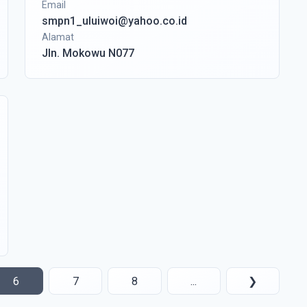
Email
smpn1_uluiwoi@yahoo.co.id
Alamat
Jln. Mokowu N077
6
7
8
...
❯