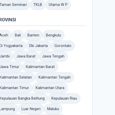
Taman Seminari
TKLB
Utama W P
ROVINSI
Aceh
Bali
Banten
Bengkulu
Di Yogyakarta
Dki Jakarta
Gorontalo
Jambi
Jawa Barat
Jawa Tengah
Jawa Timur
Kalimantan Barat
Kalimantan Selatan
Kalimantan Tengah
Kalimantan Timur
Kalimantan Utara
Kepulauan Bangka Belitung
Kepulauan Riau
Lampung
Luar Negeri
Maluku