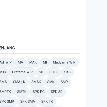
ENJANG
Adi W P
MA
MAK
MI
Madyama W P
MTs
Pratama W P
SD
SDTK
SKB
SMA
SMAg.K
SMAK
SMK
SMP
SMPTK
SMTK
SPK PG
SPK SD
SPK SMP
SPK SMA
SPK TK