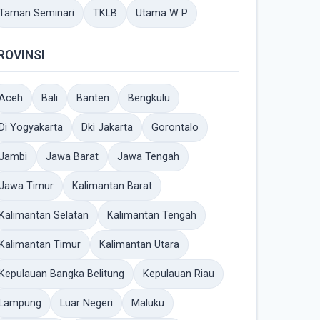
Taman Seminari
TKLB
Utama W P
ROVINSI
Aceh
Bali
Banten
Bengkulu
Di Yogyakarta
Dki Jakarta
Gorontalo
Jambi
Jawa Barat
Jawa Tengah
Jawa Timur
Kalimantan Barat
Kalimantan Selatan
Kalimantan Tengah
Kalimantan Timur
Kalimantan Utara
Kepulauan Bangka Belitung
Kepulauan Riau
Lampung
Luar Negeri
Maluku