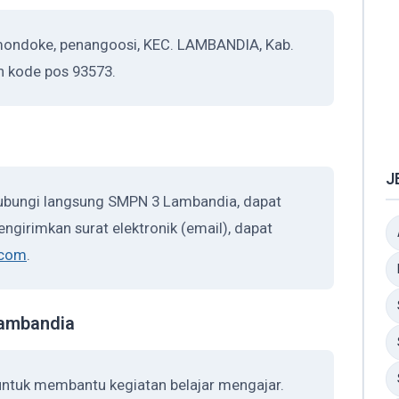
mondoke, penangoosi, KEC. LAMBANDIA, Kab.
n kode pos 93573.
J
hubungi langsung SMPN 3 Lambandia, dapat
ngirimkan surat elektronik (email), dapat
.com
.
Lambandia
untuk membantu kegiatan belajar mengajar.