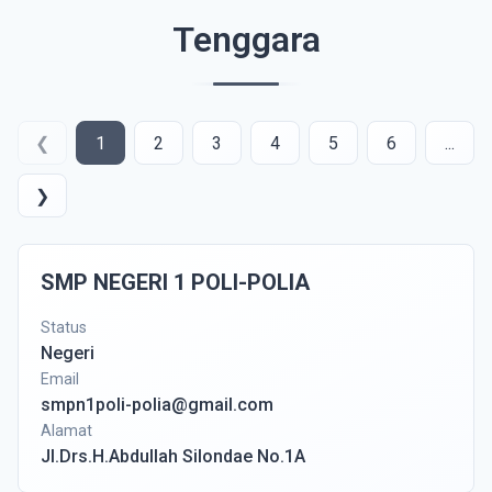
Tenggara
❮
1
2
3
4
5
6
...
❯
SMP NEGERI 1 POLI-POLIA
Status
Negeri
Email
smpn1poli-polia@gmail.com
Alamat
Jl.Drs.H.Abdullah Silondae No.1A