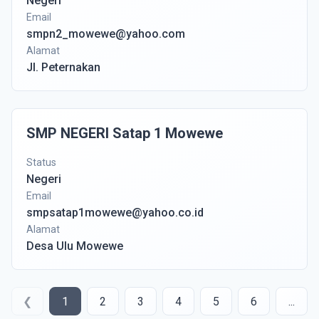
Negeri
Email
smpn2_mowewe@yahoo.com
Alamat
Jl. Peternakan
SMP NEGERI Satap 1 Mowewe
Status
Negeri
Email
smpsatap1mowewe@yahoo.co.id
Alamat
Desa Ulu Mowewe
❮
1
2
3
4
5
6
...