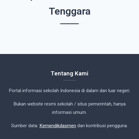
Tenggara
Tentang Kami
Portal informasi sekolah Indonesia di dalam dan luar negeri.
Bukan website resmi sekolah / situs pemerintah, hanya
informasi umum.
Sumber data:
Kemendikdasmen
dan kontribusi pengguna.