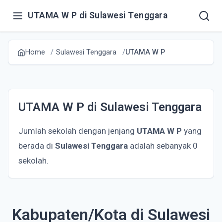
UTAMA W P di Sulawesi Tenggara
Home
Sulawesi Tenggara
UTAMA W P
UTAMA W P di Sulawesi Tenggara
Jumlah sekolah dengan jenjang
UTAMA W P
yang
berada di
Sulawesi Tenggara
adalah sebanyak 0
sekolah.
Kabupaten/Kota di Sulawesi