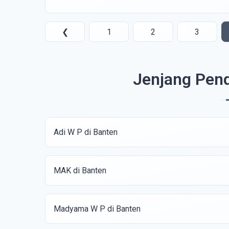
❮
1
2
3
Jenjang Pend
Adi W P di Banten
MAK di Banten
Madyama W P di Banten