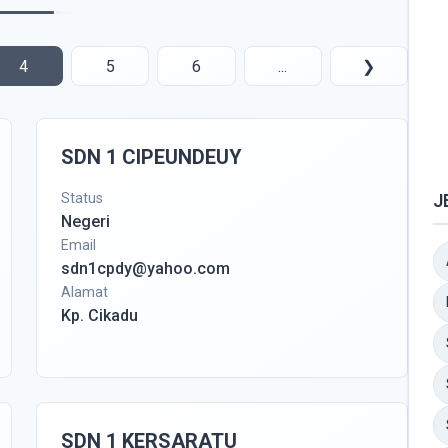
4
5
6
...
❯
SDN 1 CIPEUNDEUY
Status
J
Negeri
Email
sdn1cpdy@yahoo.com
Alamat
Kp. Cikadu
SDN 1 KERSARATU