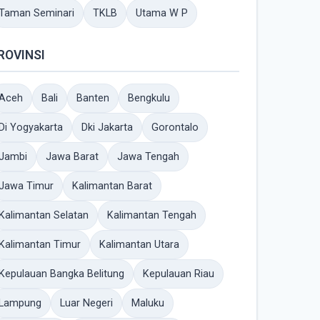
Taman Seminari
TKLB
Utama W P
ROVINSI
Aceh
Bali
Banten
Bengkulu
Di Yogyakarta
Dki Jakarta
Gorontalo
Jambi
Jawa Barat
Jawa Tengah
Jawa Timur
Kalimantan Barat
Kalimantan Selatan
Kalimantan Tengah
Kalimantan Timur
Kalimantan Utara
Kepulauan Bangka Belitung
Kepulauan Riau
Lampung
Luar Negeri
Maluku