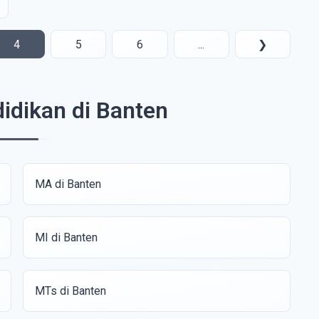
4
5
6
...
❯
idikan di Banten
MA di Banten
MI di Banten
MTs di Banten