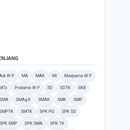
ENJANG
Adi W P
MA
MAK
MI
Madyama W P
MTs
Pratama W P
SD
SDTK
SKB
SMA
SMAg.K
SMAK
SMK
SMP
SMPTK
SMTK
SPK PG
SPK SD
SPK SMP
SPK SMA
SPK TK