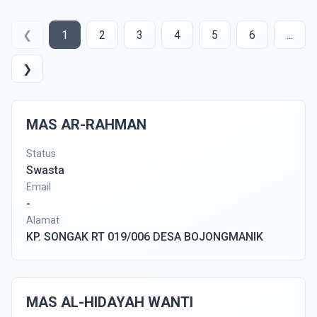
❮
1
2
3
4
5
6
...
❯
MAS AR-RAHMAN
Status
Swasta
Email
-
Alamat
KP. SONGAK RT 019/006 DESA BOJONGMANIK
MAS AL-HIDAYAH WANTI