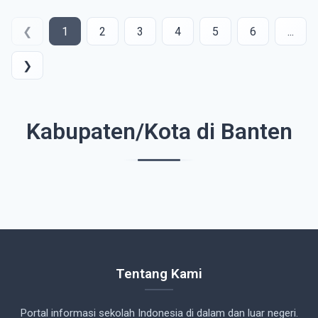
❮
1
2
3
4
5
6
...
❯
Kabupaten/Kota di Banten
Tentang Kami
Portal informasi sekolah Indonesia di dalam dan luar negeri.