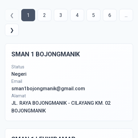
❮
1
2
3
4
5
6
...
❯
SMAN 1 BOJONGMANIK
Status
Negeri
Email
sman1bojongmanik@gmail.com
Alamat
JL. RAYA BOJONGMANIK - CILAYANG KM. 02
BOJONGMANIK