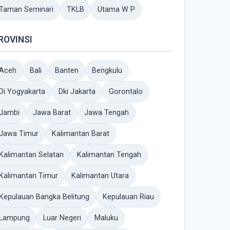
Taman Seminari
TKLB
Utama W P
ROVINSI
Aceh
Bali
Banten
Bengkulu
Di Yogyakarta
Dki Jakarta
Gorontalo
Jambi
Jawa Barat
Jawa Tengah
Jawa Timur
Kalimantan Barat
Kalimantan Selatan
Kalimantan Tengah
Kalimantan Timur
Kalimantan Utara
Kepulauan Bangka Belitung
Kepulauan Riau
Lampung
Luar Negeri
Maluku