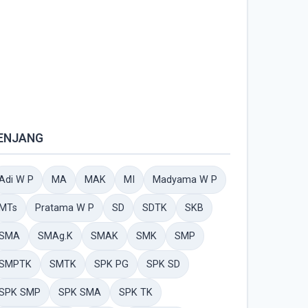
ENJANG
Adi W P
MA
MAK
MI
Madyama W P
MTs
Pratama W P
SD
SDTK
SKB
SMA
SMAg.K
SMAK
SMK
SMP
SMPTK
SMTK
SPK PG
SPK SD
SPK SMP
SPK SMA
SPK TK