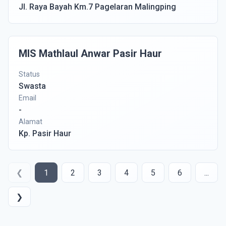
Jl. Raya Bayah Km.7 Pagelaran Malingping
MIS Mathlaul Anwar Pasir Haur
Status
Swasta
Email
-
Alamat
Kp. Pasir Haur
❮
1
2
3
4
5
6
...
❯