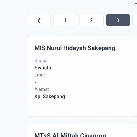
❮
1
2
3
MIS Nurul Hidayah Sakepang
Status
Swasta
Email
-
Alamat
Kp. Sakepang
MTsS Al-Miftah Cinagrog