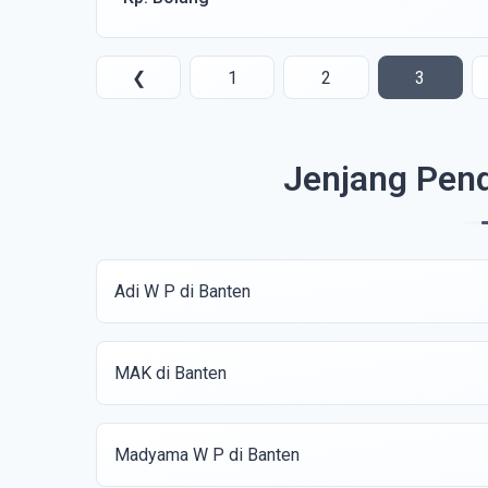
❮
1
2
3
Jenjang Pend
Adi W P di Banten
MAK di Banten
Madyama W P di Banten