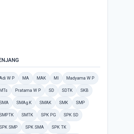
ENJANG
Adi W P
MA
MAK
MI
Madyama W P
MTs
Pratama W P
SD
SDTK
SKB
SMA
SMAg.K
SMAK
SMK
SMP
SMPTK
SMTK
SPK PG
SPK SD
SPK SMP
SPK SMA
SPK TK