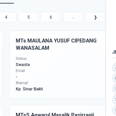
4
5
6
...
❯
MTs MAULANA YUSUF CIPEDANG
WANASALAM
J
Status
Swasta
Email
-
Alamat
Kp. Sinar Bakti
MTsS Anwarul Masalik Pasirranji