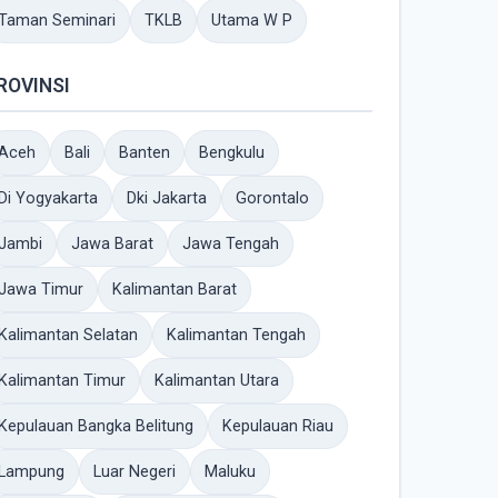
Taman Seminari
TKLB
Utama W P
ROVINSI
Aceh
Bali
Banten
Bengkulu
Di Yogyakarta
Dki Jakarta
Gorontalo
Jambi
Jawa Barat
Jawa Tengah
Jawa Timur
Kalimantan Barat
Kalimantan Selatan
Kalimantan Tengah
Kalimantan Timur
Kalimantan Utara
Kepulauan Bangka Belitung
Kepulauan Riau
Lampung
Luar Negeri
Maluku