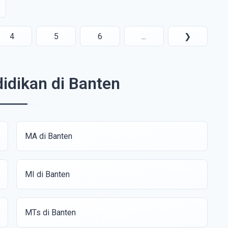
4
5
6
...
❯
idikan di Banten
MA di Banten
MI di Banten
MTs di Banten