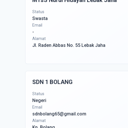
MTsS Nurul Hidayah Lebak Jaha
Status
Swasta
Email
-
Alamat
Jl. Raden Abbas No. 55 Lebak Jaha
SDN 1 BOLANG
Status
Negeri
Email
sdnbolang65@gmail.com
Alamat
Kp. Bolang