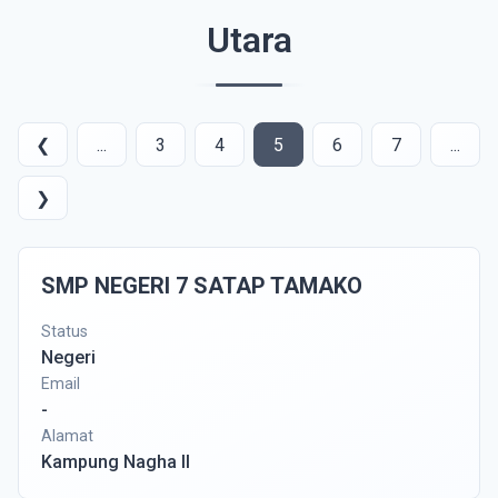
Utara
❮
...
3
4
5
6
7
...
❯
SMP NEGERI 7 SATAP TAMAKO
Status
Negeri
Email
-
Alamat
Kampung Nagha II