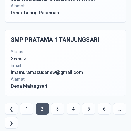
Alamat
Desa Talang Pasemah
SMP PRATAMA 1 TANJUNGSARI
Status
Swasta
Email
imamuramasudanew@gmail.com
Alamat
Desa Malangsari
❮
1
2
3
4
5
6
...
❯