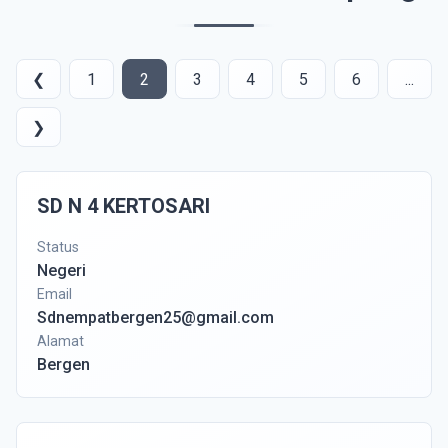
❮
1
2
3
4
5
6
...
❯
SD N 4 KERTOSARI
Status
Negeri
Email
Sdnempatbergen25@gmail.com
Alamat
Bergen