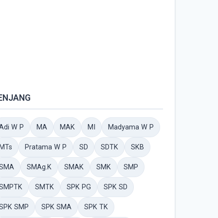
ENJANG
Adi W P
MA
MAK
MI
Madyama W P
MTs
Pratama W P
SD
SDTK
SKB
SMA
SMAg.K
SMAK
SMK
SMP
SMPTK
SMTK
SPK PG
SPK SD
SPK SMP
SPK SMA
SPK TK