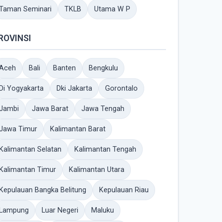
Taman Seminari
TKLB
Utama W P
ROVINSI
Aceh
Bali
Banten
Bengkulu
Di Yogyakarta
Dki Jakarta
Gorontalo
Jambi
Jawa Barat
Jawa Tengah
Jawa Timur
Kalimantan Barat
Kalimantan Selatan
Kalimantan Tengah
Kalimantan Timur
Kalimantan Utara
Kepulauan Bangka Belitung
Kepulauan Riau
Lampung
Luar Negeri
Maluku