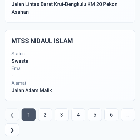
Jalan Lintas Barat Krui-Bengkulu KM 20 Pekon
Asahan
MTSS NIDAUL ISLAM
Status
Swasta
Email
-
Alamat
Jalan Adam Malik
❮
1
2
3
4
5
6
...
❯