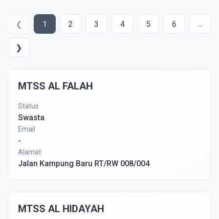
❮
1
2
3
4
5
6
...
❯
MTSS AL FALAH
Status
Swasta
Email
-
Alamat
Jalan Kampung Baru RT/RW 008/004
MTSS AL HIDAYAH