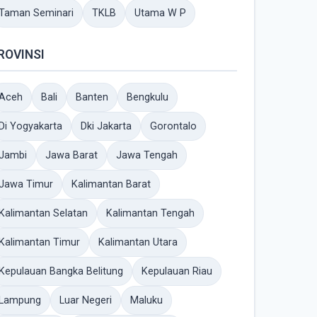
Taman Seminari
TKLB
Utama W P
ROVINSI
Aceh
Bali
Banten
Bengkulu
Di Yogyakarta
Dki Jakarta
Gorontalo
Jambi
Jawa Barat
Jawa Tengah
Jawa Timur
Kalimantan Barat
Kalimantan Selatan
Kalimantan Tengah
Kalimantan Timur
Kalimantan Utara
Kepulauan Bangka Belitung
Kepulauan Riau
Lampung
Luar Negeri
Maluku