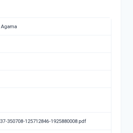
n Agama
37-350708-125712846-1925880008.pdf