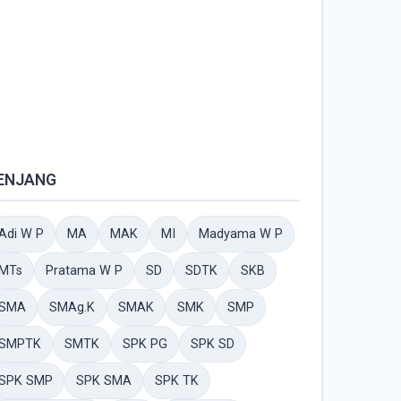
ENJANG
Adi W P
MA
MAK
MI
Madyama W P
MTs
Pratama W P
SD
SDTK
SKB
SMA
SMAg.K
SMAK
SMK
SMP
SMPTK
SMTK
SPK PG
SPK SD
SPK SMP
SPK SMA
SPK TK