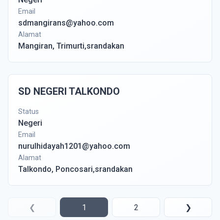
Email
sdmangirans@yahoo.com
Alamat
Mangiran, Trimurti,srandakan
SD NEGERI TALKONDO
Status
Negeri
Email
nurulhidayah1201@yahoo.com
Alamat
Talkondo, Poncosari,srandakan
❮
1
2
❯