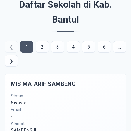
Daftar Sekolah di Kab.
Bantul
❮
1
2
3
4
5
6
...
❯
MIS MA`ARIF SAMBENG
Status
Swasta
Email
-
Alamat
SAMBENG III