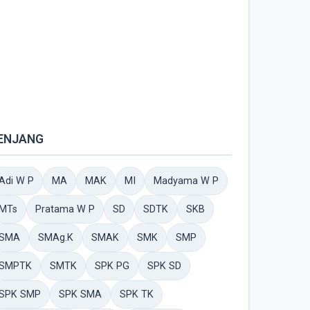
ENJANG
Adi W P
MA
MAK
MI
Madyama W P
MTs
Pratama W P
SD
SDTK
SKB
SMA
SMAg.K
SMAK
SMK
SMP
SMPTK
SMTK
SPK PG
SPK SD
SPK SMP
SPK SMA
SPK TK