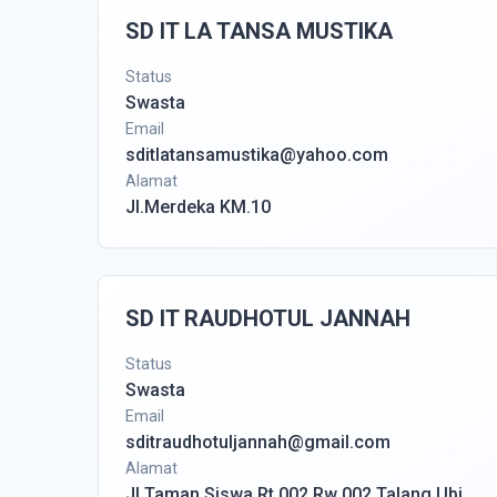
SD IT LA TANSA MUSTIKA
Status
Swasta
Email
sditlatansamustika@yahoo.com
Alamat
Jl.Merdeka KM.10
SD IT RAUDHOTUL JANNAH
Status
Swasta
Email
sditraudhotuljannah@gmail.com
Alamat
Jl Taman Siswa Rt 002 Rw 002 Talang Ubi