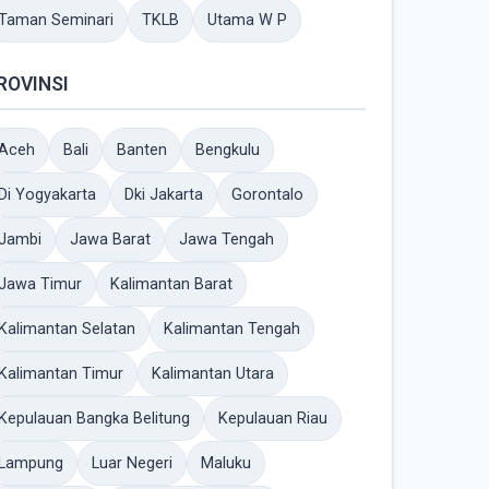
Taman Seminari
TKLB
Utama W P
ROVINSI
Aceh
Bali
Banten
Bengkulu
Di Yogyakarta
Dki Jakarta
Gorontalo
Jambi
Jawa Barat
Jawa Tengah
Jawa Timur
Kalimantan Barat
Kalimantan Selatan
Kalimantan Tengah
Kalimantan Timur
Kalimantan Utara
Kepulauan Bangka Belitung
Kepulauan Riau
Lampung
Luar Negeri
Maluku