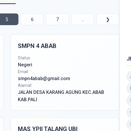
5
6
7
...
❯
SMPN 4 ABAB
Status
J
Negeri
Email
smpn4abab@gmail.com
Alamat
JALAN DESA KARANG AGUNG KEC.ABAB
KAB.PALI
MAS YPII TALANG UBI