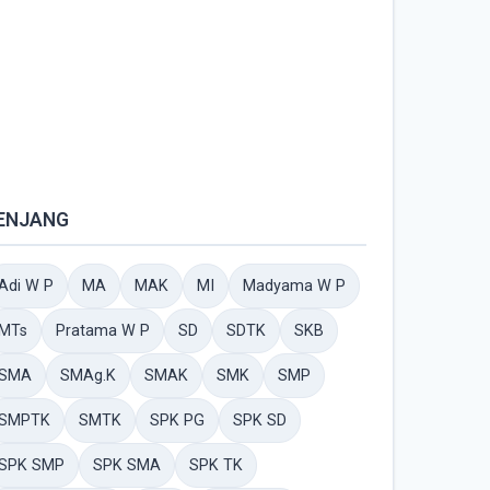
ENJANG
Adi W P
MA
MAK
MI
Madyama W P
MTs
Pratama W P
SD
SDTK
SKB
SMA
SMAg.K
SMAK
SMK
SMP
SMPTK
SMTK
SPK PG
SPK SD
SPK SMP
SPK SMA
SPK TK