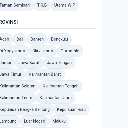
Taman Seminari
TKLB
Utama W P
ROVINSI
Aceh
Bali
Banten
Bengkulu
Di Yogyakarta
Dki Jakarta
Gorontalo
Jambi
Jawa Barat
Jawa Tengah
Jawa Timur
Kalimantan Barat
Kalimantan Selatan
Kalimantan Tengah
Kalimantan Timur
Kalimantan Utara
Kepulauan Bangka Belitung
Kepulauan Riau
Lampung
Luar Negeri
Maluku