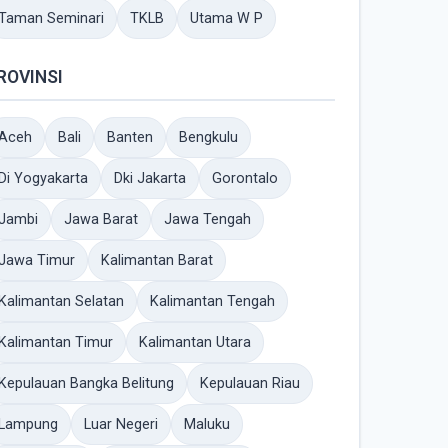
Taman Seminari
TKLB
Utama W P
ROVINSI
Aceh
Bali
Banten
Bengkulu
Di Yogyakarta
Dki Jakarta
Gorontalo
Jambi
Jawa Barat
Jawa Tengah
Jawa Timur
Kalimantan Barat
Kalimantan Selatan
Kalimantan Tengah
Kalimantan Timur
Kalimantan Utara
Kepulauan Bangka Belitung
Kepulauan Riau
Lampung
Luar Negeri
Maluku