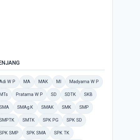
ENJANG
Adi W P
MA
MAK
MI
Madyama W P
MTs
Pratama W P
SD
SDTK
SKB
SMA
SMAg.K
SMAK
SMK
SMP
SMPTK
SMTK
SPK PG
SPK SD
SPK SMP
SPK SMA
SPK TK