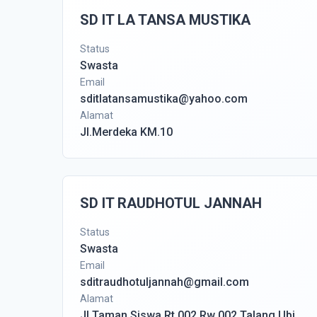
SD IT LA TANSA MUSTIKA
Status
Swasta
Email
sditlatansamustika@yahoo.com
Alamat
Jl.Merdeka KM.10
SD IT RAUDHOTUL JANNAH
Status
Swasta
Email
sditraudhotuljannah@gmail.com
Alamat
Jl Taman Siswa Rt 002 Rw 002 Talang Ubi