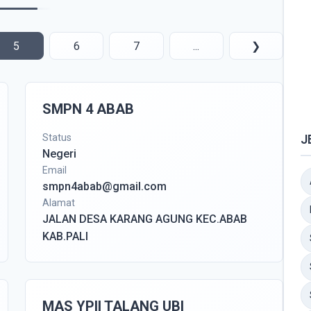
5
6
7
...
❯
SMPN 4 ABAB
Status
J
Negeri
Email
smpn4abab@gmail.com
Alamat
JALAN DESA KARANG AGUNG KEC.ABAB
KAB.PALI
MAS YPII TALANG UBI