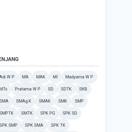
ENJANG
Adi W P
MA
MAK
MI
Madyama W P
MTs
Pratama W P
SD
SDTK
SKB
SMA
SMAg.K
SMAK
SMK
SMP
SMPTK
SMTK
SPK PG
SPK SD
SPK SMP
SPK SMA
SPK TK