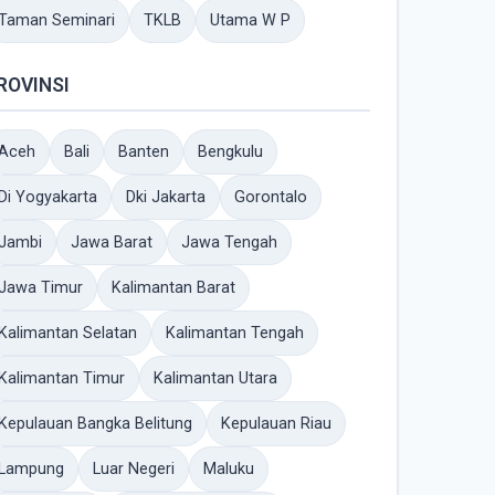
Taman Seminari
TKLB
Utama W P
ROVINSI
Aceh
Bali
Banten
Bengkulu
Di Yogyakarta
Dki Jakarta
Gorontalo
Jambi
Jawa Barat
Jawa Tengah
Jawa Timur
Kalimantan Barat
Kalimantan Selatan
Kalimantan Tengah
Kalimantan Timur
Kalimantan Utara
Kepulauan Bangka Belitung
Kepulauan Riau
Lampung
Luar Negeri
Maluku