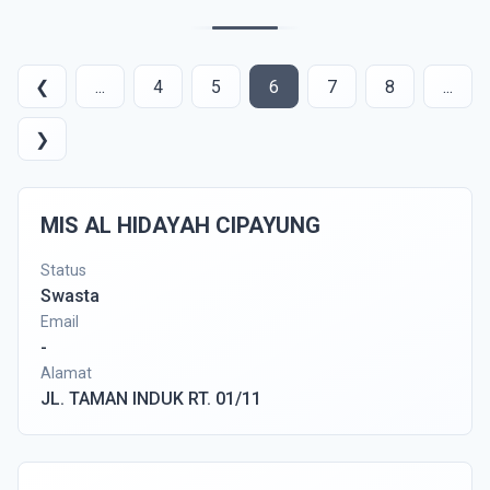
❮
...
4
5
6
7
8
...
❯
MIS AL HIDAYAH CIPAYUNG
Status
Swasta
Email
-
Alamat
JL. TAMAN INDUK RT. 01/11