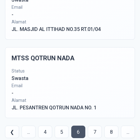
Email
-
Alamat
JL. MASJID AL ITTIHAD NO.35 RT.01/04
MTSS QOTRUN NADA
Status
Swasta
Email
-
Alamat
JL. PESANTREN QOTRUN NADA NO. 1
❮
...
4
5
6
7
8
...