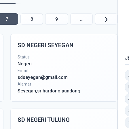
7
8
9
...
❯
SD NEGERI SEYEGAN
Status
J
Negeri
Email
sdseyegan@gmail.com
Alamat
Seyegan,srihardono,pundong
SD NEGERI TULUNG