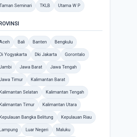
Taman Seminari
TKLB
Utama W P
ROVINSI
Aceh
Bali
Banten
Bengkulu
Di Yogyakarta
Dki Jakarta
Gorontalo
Jambi
Jawa Barat
Jawa Tengah
Jawa Timur
Kalimantan Barat
Kalimantan Selatan
Kalimantan Tengah
Kalimantan Timur
Kalimantan Utara
Kepulauan Bangka Belitung
Kepulauan Riau
Lampung
Luar Negeri
Maluku