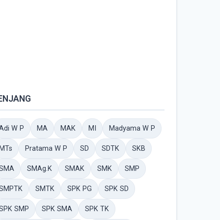
ENJANG
Adi W P
MA
MAK
MI
Madyama W P
MTs
Pratama W P
SD
SDTK
SKB
SMA
SMAg.K
SMAK
SMK
SMP
SMPTK
SMTK
SPK PG
SPK SD
SPK SMP
SPK SMA
SPK TK