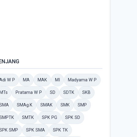
ENJANG
Adi W P
MA
MAK
MI
Madyama W P
MTs
Pratama W P
SD
SDTK
SKB
SMA
SMAg.K
SMAK
SMK
SMP
SMPTK
SMTK
SPK PG
SPK SD
SPK SMP
SPK SMA
SPK TK