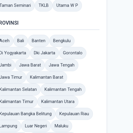
Taman Seminari
TKLB
Utama W P
ROVINSI
Aceh
Bali
Banten
Bengkulu
Di Yogyakarta
Dki Jakarta
Gorontalo
Jambi
Jawa Barat
Jawa Tengah
Jawa Timur
Kalimantan Barat
Kalimantan Selatan
Kalimantan Tengah
Kalimantan Timur
Kalimantan Utara
Kepulauan Bangka Belitung
Kepulauan Riau
Lampung
Luar Negeri
Maluku