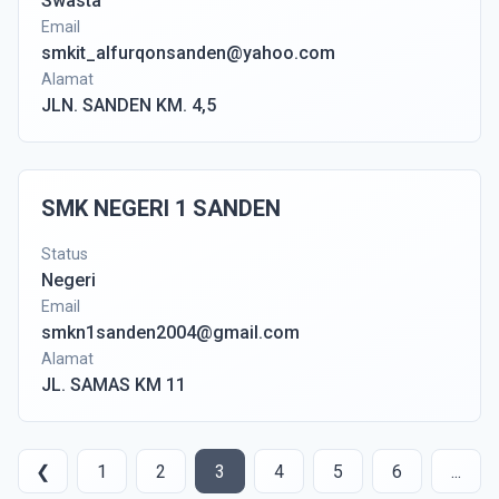
Swasta
Email
smkit_alfurqonsanden@yahoo.com
Alamat
JLN. SANDEN KM. 4,5
SMK NEGERI 1 SANDEN
Status
Negeri
Email
smkn1sanden2004@gmail.com
Alamat
JL. SAMAS KM 11
❮
1
2
3
4
5
6
...