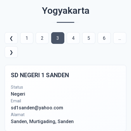
Yogyakarta
❮
1
2
3
4
5
6
...
❯
SD NEGERI 1 SANDEN
Status
Negeri
Email
sd1sanden@yahoo.com
Alamat
Sanden, Murtigading, Sanden