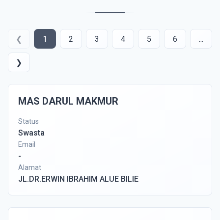
❮
1
2
3
4
5
6
...
❯
MAS DARUL MAKMUR
Status
Swasta
Email
-
Alamat
JL.DR.ERWIN IBRAHIM ALUE BILIE