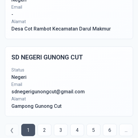
Email
-
Alamat
Desa Cot Rambot Kecamatan Darul Makmur
SD NEGERI GUNONG CUT
Status
Negeri
Email
sdnegerigunongcut@gmail.com
Alamat
Gampong Gunong Cut
❮
1
2
3
4
5
6
...