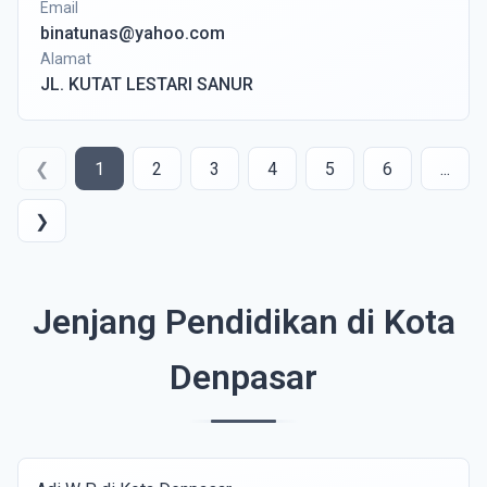
Email
binatunas@yahoo.com
Alamat
JL. KUTAT LESTARI SANUR
❮
1
2
3
4
5
6
...
❯
Jenjang Pendidikan di Kota
Denpasar