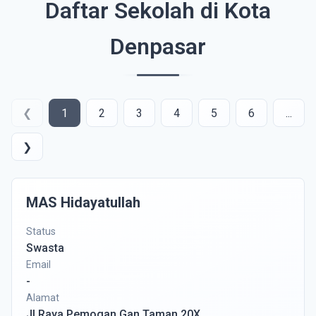
Daftar Sekolah di Kota
Denpasar
❮
1
2
3
4
5
6
...
❯
MAS Hidayatullah
Status
Swasta
Email
-
Alamat
Jl.Raya Pemogan Gan Taman 20X