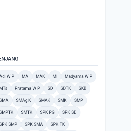
ENJANG
Adi W P
MA
MAK
MI
Madyama W P
MTs
Pratama W P
SD
SDTK
SKB
SMA
SMAg.K
SMAK
SMK
SMP
SMPTK
SMTK
SPK PG
SPK SD
SPK SMP
SPK SMA
SPK TK