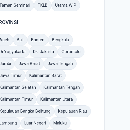
Taman Seminari
TKLB
Utama W P
ROVINSI
Aceh
Bali
Banten
Bengkulu
Di Yogyakarta
Dki Jakarta
Gorontalo
Jambi
Jawa Barat
Jawa Tengah
Jawa Timur
Kalimantan Barat
Kalimantan Selatan
Kalimantan Tengah
Kalimantan Timur
Kalimantan Utara
Kepulauan Bangka Belitung
Kepulauan Riau
Lampung
Luar Negeri
Maluku