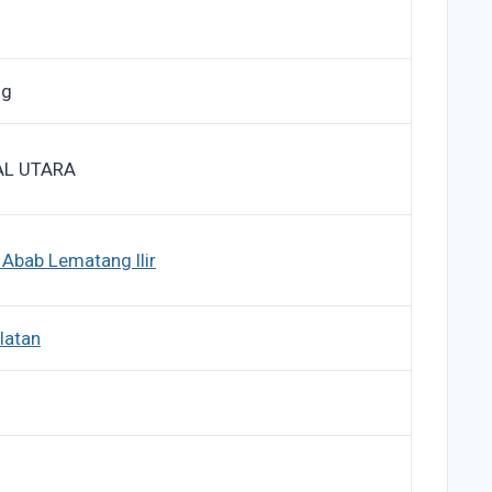
ng
AL UTARA
 Abab Lematang Ilir
latan