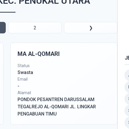
i KEC. PENUKAL UTARA
2
❯
MA AL-QOMARI
J
Status
Swasta
Email
-
Alamat
PONDOK PESANTREN DARUSSALAM
TEGALREJO AL-QOMARI JL. LINGKAR
PENGABUAN TIMU