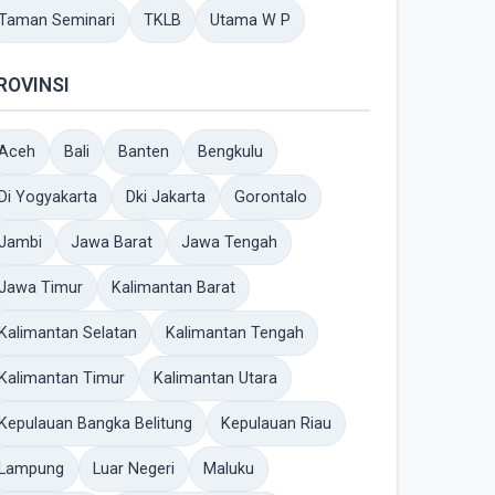
Taman Seminari
TKLB
Utama W P
ROVINSI
Aceh
Bali
Banten
Bengkulu
Di Yogyakarta
Dki Jakarta
Gorontalo
Jambi
Jawa Barat
Jawa Tengah
Jawa Timur
Kalimantan Barat
Kalimantan Selatan
Kalimantan Tengah
Kalimantan Timur
Kalimantan Utara
Kepulauan Bangka Belitung
Kepulauan Riau
Lampung
Luar Negeri
Maluku