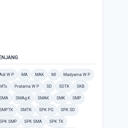
ENJANG
Adi W P
MA
MAK
MI
Madyama W P
MTs
Pratama W P
SD
SDTK
SKB
SMA
SMAg.K
SMAK
SMK
SMP
SMPTK
SMTK
SPK PG
SPK SD
SPK SMP
SPK SMA
SPK TK