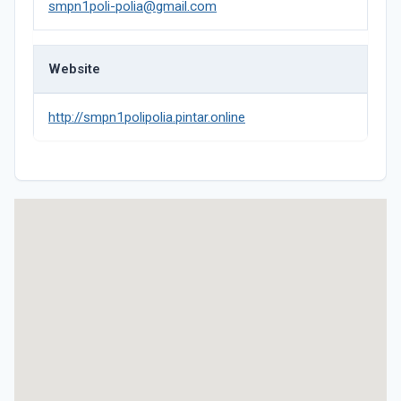
smpn1poli-polia@gmail.com
Website
http://smpn1polipolia.pintar.online