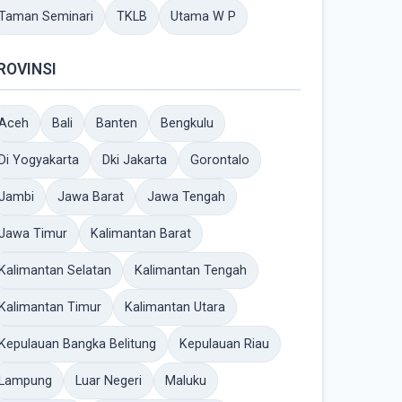
Taman Seminari
TKLB
Utama W P
ROVINSI
Aceh
Bali
Banten
Bengkulu
Di Yogyakarta
Dki Jakarta
Gorontalo
Jambi
Jawa Barat
Jawa Tengah
Jawa Timur
Kalimantan Barat
Kalimantan Selatan
Kalimantan Tengah
Kalimantan Timur
Kalimantan Utara
Kepulauan Bangka Belitung
Kepulauan Riau
Lampung
Luar Negeri
Maluku