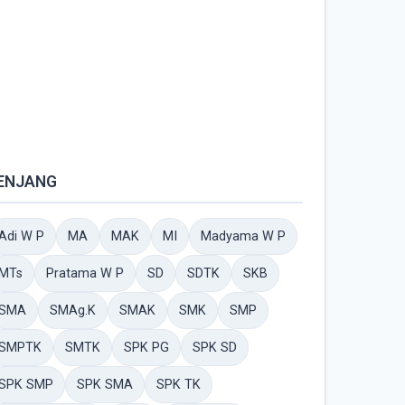
ENJANG
Adi W P
MA
MAK
MI
Madyama W P
MTs
Pratama W P
SD
SDTK
SKB
SMA
SMAg.K
SMAK
SMK
SMP
SMPTK
SMTK
SPK PG
SPK SD
SPK SMP
SPK SMA
SPK TK