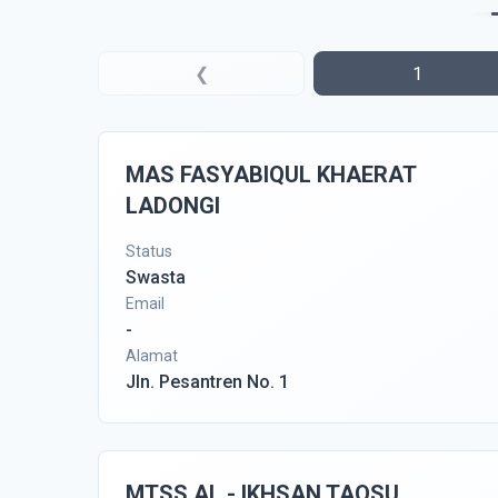
❮
1
MAS FASYABIQUL KHAERAT
LADONGI
Status
Swasta
Email
-
Alamat
Jln. Pesantren No. 1
MTSS AL - IKHSAN TAOSU