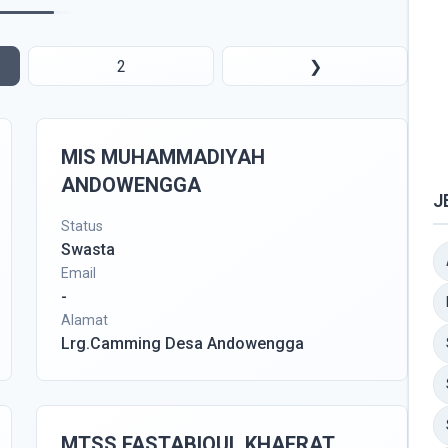
2
❯
MIS MUHAMMADIYAH
ANDOWENGGA
J
Status
Swasta
Email
-
Alamat
Lrg.Camming Desa Andowengga
MTSS FASTABIQUL KHAERAT