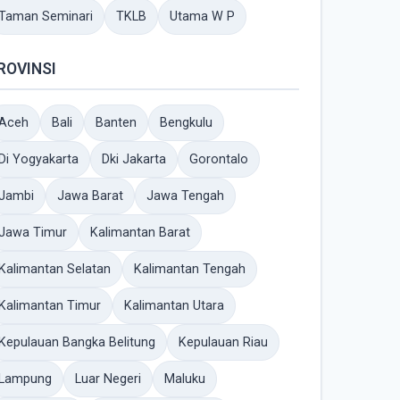
Taman Seminari
TKLB
Utama W P
ROVINSI
Aceh
Bali
Banten
Bengkulu
Di Yogyakarta
Dki Jakarta
Gorontalo
Jambi
Jawa Barat
Jawa Tengah
Jawa Timur
Kalimantan Barat
Kalimantan Selatan
Kalimantan Tengah
Kalimantan Timur
Kalimantan Utara
Kepulauan Bangka Belitung
Kepulauan Riau
Lampung
Luar Negeri
Maluku