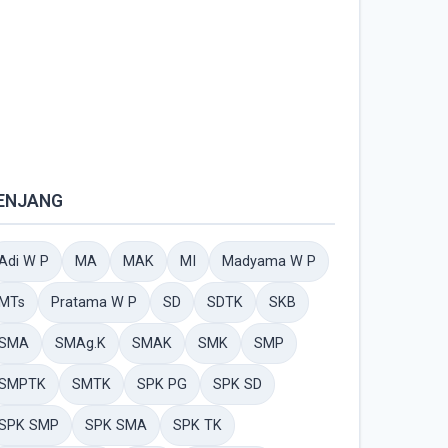
ENJANG
Adi W P
MA
MAK
MI
Madyama W P
MTs
Pratama W P
SD
SDTK
SKB
SMA
SMAg.K
SMAK
SMK
SMP
SMPTK
SMTK
SPK PG
SPK SD
SPK SMP
SPK SMA
SPK TK