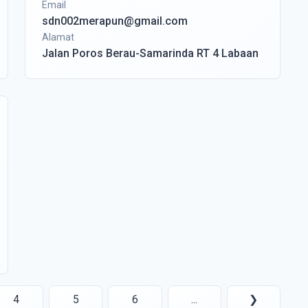
Email
sdn002merapun@gmail.com
Alamat
Jalan Poros Berau-Samarinda RT 4 Labaan
4
5
6
...
❯