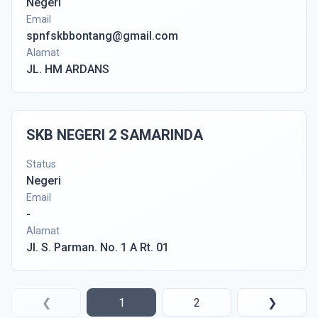
Negeri
Email
spnfskbbontang@gmail.com
Alamat
JL. HM ARDANS
SKB NEGERI 2 SAMARINDA
Status
Negeri
Email
-
Alamat
Jl. S. Parman. No. 1 A Rt. 01
❮
1
2
❯