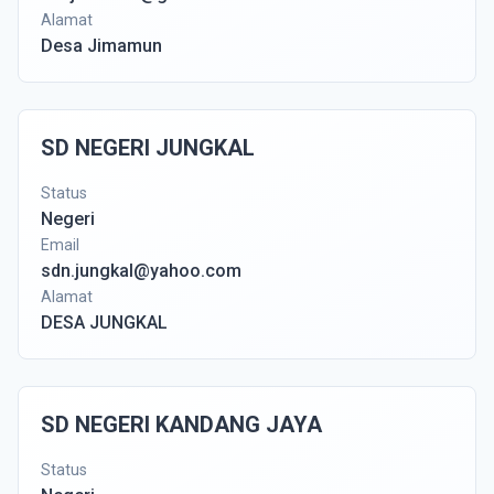
Alamat
Desa Jimamun
SD NEGERI JUNGKAL
Status
Negeri
Email
sdn.jungkal@yahoo.com
Alamat
DESA JUNGKAL
SD NEGERI KANDANG JAYA
Status