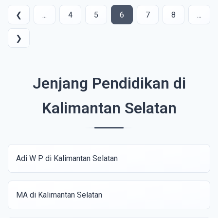
❮
...
4
5
6
7
8
...
❯
Jenjang Pendidikan di
Kalimantan Selatan
Adi W P di Kalimantan Selatan
MA di Kalimantan Selatan