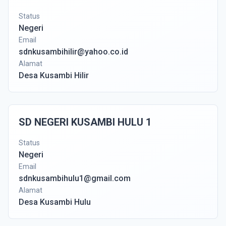
Status
Negeri
Email
sdnkusambihilir@yahoo.co.id
Alamat
Desa Kusambi Hilir
SD NEGERI KUSAMBI HULU 1
Status
Negeri
Email
sdnkusambihulu1@gmail.com
Alamat
Desa Kusambi Hulu