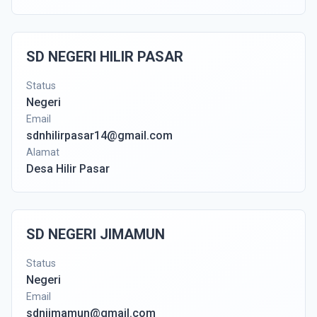
SD NEGERI HILIR PASAR
Status
Negeri
Email
sdnhilirpasar14@gmail.com
Alamat
Desa Hilir Pasar
SD NEGERI JIMAMUN
Status
Negeri
Email
sdnjimamun@gmail.com