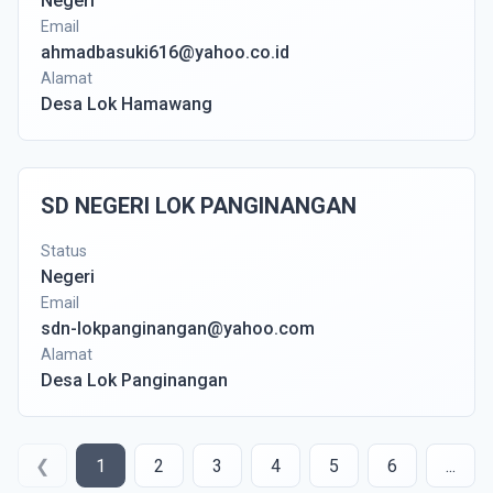
Negeri
Email
ahmadbasuki616@yahoo.co.id
Alamat
Desa Lok Hamawang
SD NEGERI LOK PANGINANGAN
Status
Negeri
Email
sdn-lokpanginangan@yahoo.com
Alamat
Desa Lok Panginangan
❮
1
2
3
4
5
6
...