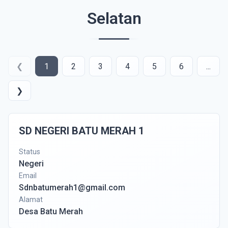
Selatan
❮
1
2
3
4
5
6
...
❯
SD NEGERI BATU MERAH 1
Status
Negeri
Email
Sdnbatumerah1@gmail.com
Alamat
Desa Batu Merah