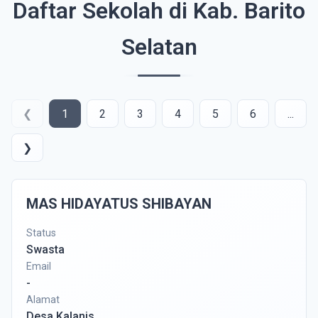
Daftar Sekolah di Kab. Barito
Selatan
❮
1
2
3
4
5
6
...
❯
MAS HIDAYATUS SHIBAYAN
Status
Swasta
Email
-
Alamat
Desa Kalanis