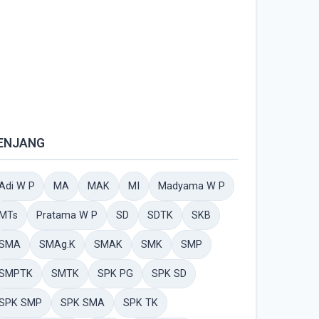
ENJANG
Adi W P
MA
MAK
MI
Madyama W P
MTs
Pratama W P
SD
SDTK
SKB
SMA
SMAg.K
SMAK
SMK
SMP
SMPTK
SMTK
SPK PG
SPK SD
SPK SMP
SPK SMA
SPK TK