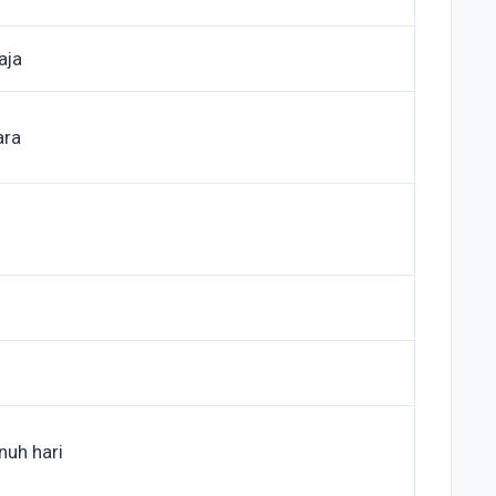
aja
ara
nuh hari