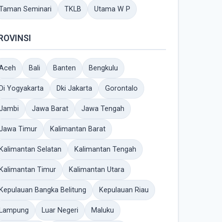
Taman Seminari
TKLB
Utama W P
ROVINSI
Aceh
Bali
Banten
Bengkulu
Di Yogyakarta
Dki Jakarta
Gorontalo
Jambi
Jawa Barat
Jawa Tengah
Jawa Timur
Kalimantan Barat
Kalimantan Selatan
Kalimantan Tengah
Kalimantan Timur
Kalimantan Utara
Kepulauan Bangka Belitung
Kepulauan Riau
Lampung
Luar Negeri
Maluku