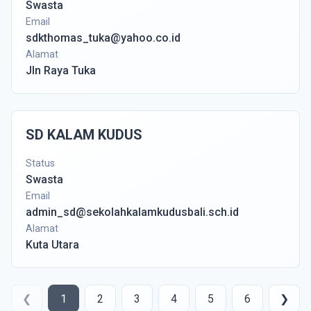
Swasta
Email
sdkthomas_tuka@yahoo.co.id
Alamat
Jln Raya Tuka
SD KALAM KUDUS
Status
Swasta
Email
admin_sd@sekolahkalamkudusbali.sch.id
Alamat
Kuta Utara
❮
1
2
3
4
5
6
❯