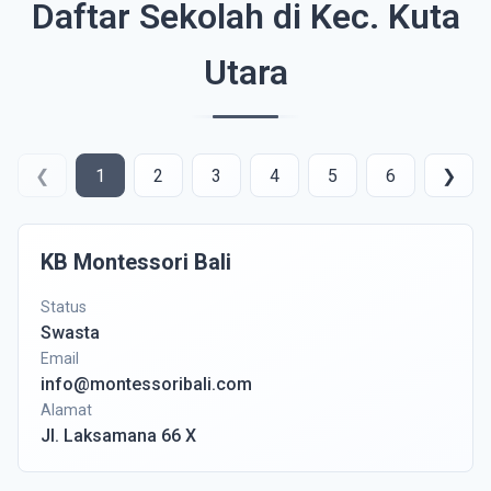
Daftar Sekolah di Kec. Kuta
Utara
❮
1
2
3
4
5
6
❯
KB Montessori Bali
Status
Swasta
Email
info@montessoribali.com
Alamat
Jl. Laksamana 66 X