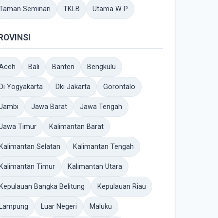
Taman Seminari
TKLB
Utama W P
ROVINSI
Aceh
Bali
Banten
Bengkulu
Di Yogyakarta
Dki Jakarta
Gorontalo
Jambi
Jawa Barat
Jawa Tengah
Jawa Timur
Kalimantan Barat
Kalimantan Selatan
Kalimantan Tengah
Kalimantan Timur
Kalimantan Utara
Kepulauan Bangka Belitung
Kepulauan Riau
Lampung
Luar Negeri
Maluku