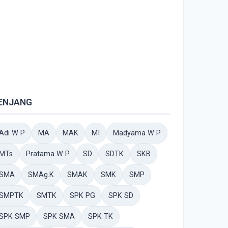
ENJANG
Adi W P
MA
MAK
MI
Madyama W P
MTs
Pratama W P
SD
SDTK
SKB
SMA
SMAg.K
SMAK
SMK
SMP
SMPTK
SMTK
SPK PG
SPK SD
SPK SMP
SPK SMA
SPK TK