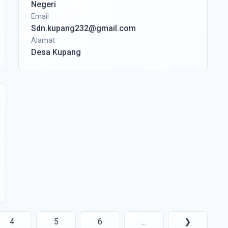
Negeri
Email
Sdn.kupang232@gmail.com
Alamat
Desa Kupang
4
5
6
...
❯