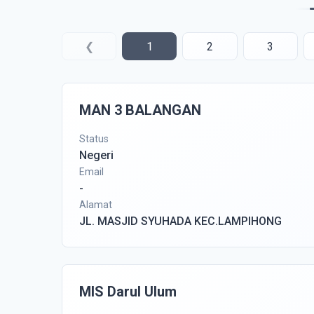
❮
1
2
3
MAN 3 BALANGAN
Status
Negeri
Email
-
Alamat
JL. MASJID SYUHADA KEC.LAMPIHONG
MIS Darul Ulum