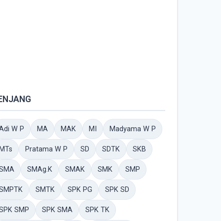
ENJANG
Adi W P
MA
MAK
MI
Madyama W P
MTs
Pratama W P
SD
SDTK
SKB
SMA
SMAg.K
SMAK
SMK
SMP
SMPTK
SMTK
SPK PG
SPK SD
SPK SMP
SPK SMA
SPK TK