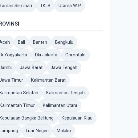
Taman Seminari
TKLB
Utama W P
ROVINSI
Aceh
Bali
Banten
Bengkulu
Di Yogyakarta
Dki Jakarta
Gorontalo
Jambi
Jawa Barat
Jawa Tengah
Jawa Timur
Kalimantan Barat
Kalimantan Selatan
Kalimantan Tengah
Kalimantan Timur
Kalimantan Utara
Kepulauan Bangka Belitung
Kepulauan Riau
Lampung
Luar Negeri
Maluku