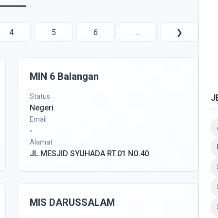
4
5
6
...
❯
MIN 6 Balangan
Status
J
Negeri
Email
-
Alamat
JL.MESJID SYUHADA RT.01 NO.40
MIS DARUSSALAM