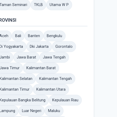
Taman Seminari
TKLB
Utama W P
ROVINSI
Aceh
Bali
Banten
Bengkulu
Di Yogyakarta
Dki Jakarta
Gorontalo
Jambi
Jawa Barat
Jawa Tengah
Jawa Timur
Kalimantan Barat
Kalimantan Selatan
Kalimantan Tengah
Kalimantan Timur
Kalimantan Utara
Kepulauan Bangka Belitung
Kepulauan Riau
Lampung
Luar Negeri
Maluku