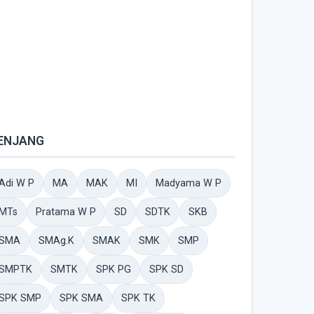
ENJANG
Adi W P
MA
MAK
MI
Madyama W P
MTs
Pratama W P
SD
SDTK
SKB
SMA
SMAg.K
SMAK
SMK
SMP
SMPTK
SMTK
SPK PG
SPK SD
SPK SMP
SPK SMA
SPK TK