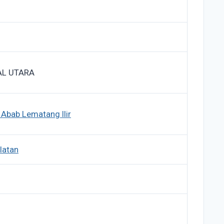
AL UTARA
 Abab Lematang Ilir
latan