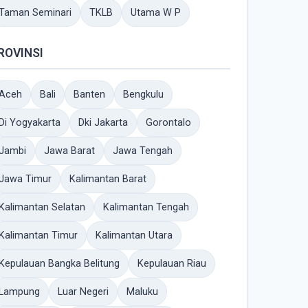
Taman Seminari
TKLB
Utama W P
ROVINSI
Aceh
Bali
Banten
Bengkulu
Di Yogyakarta
Dki Jakarta
Gorontalo
Jambi
Jawa Barat
Jawa Tengah
Jawa Timur
Kalimantan Barat
Kalimantan Selatan
Kalimantan Tengah
Kalimantan Timur
Kalimantan Utara
Kepulauan Bangka Belitung
Kepulauan Riau
Lampung
Luar Negeri
Maluku