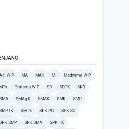
ENJANG
Adi W P
MA
MAK
MI
Madyama W P
MTs
Pratama W P
SD
SDTK
SKB
SMA
SMAg.K
SMAK
SMK
SMP
SMPTK
SMTK
SPK PG
SPK SD
SPK SMP
SPK SMA
SPK TK