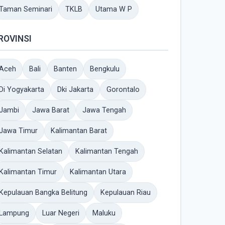
Taman Seminari
TKLB
Utama W P
ROVINSI
Aceh
Bali
Banten
Bengkulu
Di Yogyakarta
Dki Jakarta
Gorontalo
Jambi
Jawa Barat
Jawa Tengah
Jawa Timur
Kalimantan Barat
Kalimantan Selatan
Kalimantan Tengah
Kalimantan Timur
Kalimantan Utara
Kepulauan Bangka Belitung
Kepulauan Riau
Lampung
Luar Negeri
Maluku