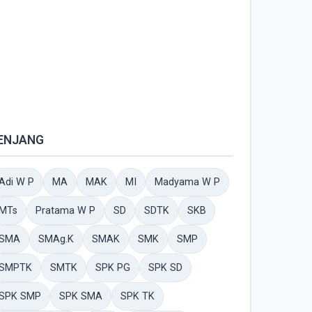
ENJANG
Adi W P
MA
MAK
MI
Madyama W P
MTs
Pratama W P
SD
SDTK
SKB
SMA
SMAg.K
SMAK
SMK
SMP
SMPTK
SMTK
SPK PG
SPK SD
SPK SMP
SPK SMA
SPK TK