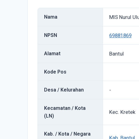
Nama
MIS Nurul U
NPSN
69881869
Alamat
Bantul
Kode Pos
Desa / Kelurahan
-
Kecamatan / Kota
Kec. Kretek
(LN)
Kab. / Kota / Negara
Kab. Bantul