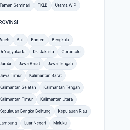
Taman Seminari
TKLB
Utama W P
ROVINSI
Aceh
Bali
Banten
Bengkulu
Di Yogyakarta
Dki Jakarta
Gorontalo
Jambi
Jawa Barat
Jawa Tengah
Jawa Timur
Kalimantan Barat
Kalimantan Selatan
Kalimantan Tengah
Kalimantan Timur
Kalimantan Utara
Kepulauan Bangka Belitung
Kepulauan Riau
Lampung
Luar Negeri
Maluku