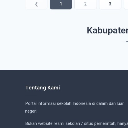
❮
1
2
3
Kabupaten
Tentang Kami
Portal informasi sekolah Indonesia di dalam dan luar
negeri.
Bukan website resmi sekolah / situs pemerintah, hany