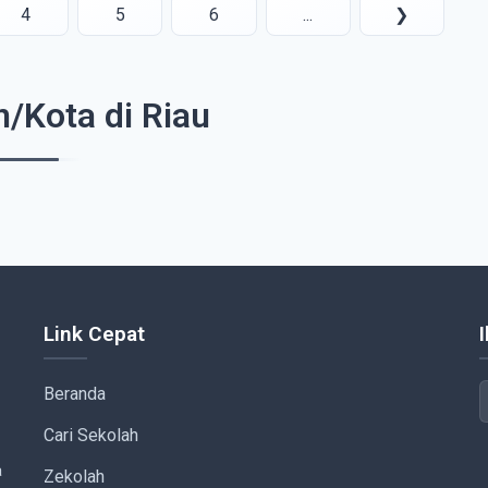
4
5
6
...
❯
/Kota di Riau
Link Cepat
Beranda
Cari Sekolah
a
Zekolah