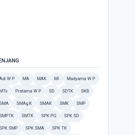
ENJANG
Adi W P
MA
MAK
MI
Madyama W P
MTs
Pratama W P
SD
SDTK
SKB
SMA
SMAg.K
SMAK
SMK
SMP
SMPTK
SMTK
SPK PG
SPK SD
SPK SMP
SPK SMA
SPK TK