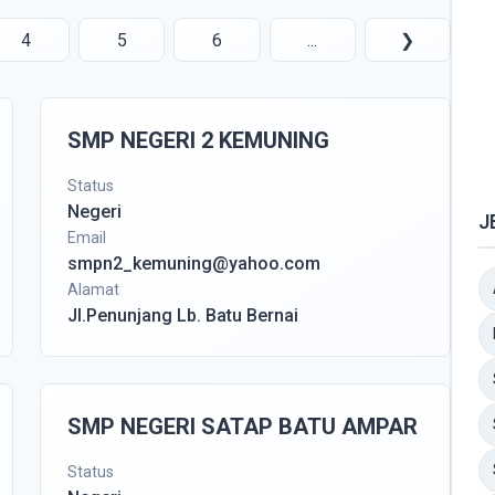
4
5
6
...
❯
SMP NEGERI 2 KEMUNING
Status
Negeri
J
Email
smpn2_kemuning@yahoo.com
Alamat
Jl.Penunjang Lb. Batu Bernai
SMP NEGERI SATAP BATU AMPAR
Status