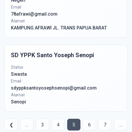
Negeri
Email
78afrawi@gmail.com
Alamat
KAMPUNG AFRAWI JL. TRANS PAPUA BARAT
SD YPPK Santo Yoseph Senopi
Status
Swasta
Email
sdyppksantoyosephsenopi@gmail.com
Alamat
Senopi
❮
...
3
4
5
6
7
...