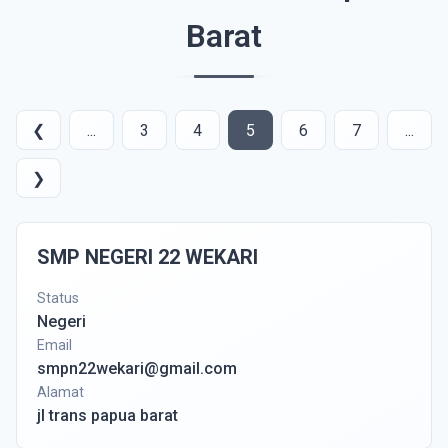
Barat
❮
...
3
4
5
6
7
...
❯
SMP NEGERI 22 WEKARI
Status
Negeri
Email
smpn22wekari@gmail.com
Alamat
jl trans papua barat